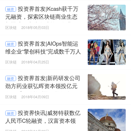
投资界首发|Kcash获千万
融资
元融资，探索区块链商业生态
新模式，上线全球首次免费大
区块链
2018年05月03日
补贴
投资界首发|AIOps智能运
融资
维企业“擎创科技”完成数千万人
民币A轮融资,火山石领投
区块链
2018年04月25日
投资界首发|新药研发公司
融资
劲方药业获弘晖资本领投亿元
人民币天使轮融资，资深免疫
区块链
2018年04月09日
学家郑彪博士加盟
投资界快讯|威努特获数亿
融资
人民币C轮融资，汉富资本领
投，鸿金投资等跟投