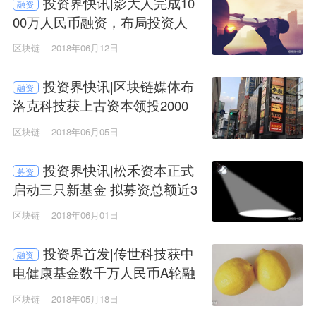
投资界快讯|影大人完成10
融资
00万人民币融资，布局投资人
端获取能力
区块链
2018年06月12日
投资界快讯|区块链媒体布
融资
洛克科技获上古资本领投2000
万人民币A+轮融资
区块链
2018年06月05日
投资界快讯|松禾资本正式
募资
启动三只新基金 拟募资总额近3
0亿人民币
区块链
2018年06月01日
投资界首发|传世科技获中
融资
电健康基金数千万人民币A轮融
资
区块链
2018年05月18日