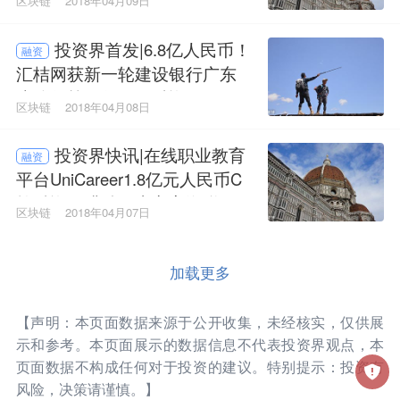
区块链
2018年04月09日
投资界首发|6.8亿人民币！
融资
汇桔网获新一轮建设银行广东
省分行等银行银团融资
区块链
2018年04月08日
投资界快讯|在线职业教育
融资
平台UniCareer1.8亿元人民币C
轮融资，猎聘、东方富海联合
区块链
2018年04月07日
领投
加载更多
【声明：本页面数据来源于公开收集，未经核实，仅供展
示和参考。本页面展示的数据信息不代表投资界观点，本
页面数据不构成任何对于投资的建议。特别提示：投资有
风险，决策请谨慎。】