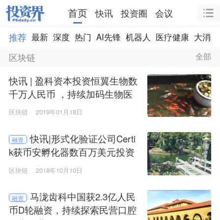
首页
快讯
投资圈
会议
推荐
最新
深度
热门
AI先锋
机器人
医疗健康
大消费
区块链
全部
快讯 | 盈科资本投资恒翼生物数
千万人民币 ，持续加码生物医
药投资
区块链
2019年01月18日
快讯|形式化验证公司Certi
融资
k获币安孵化器数百万美元投资
区块链
2018年10月10日
马泷齿科中国获2.3亿人民
融资
币D轮融资，持续探索民营口腔