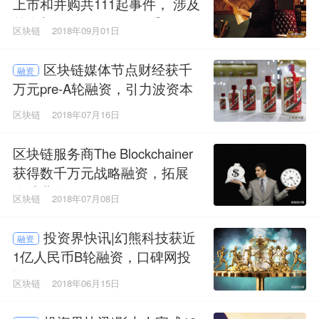
上市和并购共111起事件， 涉及
总金额310.54亿元人民币
区块链
2018年09月01日
区块链媒体节点财经获千
融资
万元pre-A轮融资，引力波资本
等四家机构联合投资
区块链
2018年07月16日
区块链服务商The Blockchainer
获得数千万元战略融资，拓展
全球业务
区块链
2018年07月08日
投资界快讯|幻熊科技获近
融资
1亿人民币B轮融资，口碑网投
资
区块链
2018年06月15日