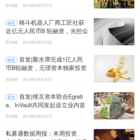
医疗行业发展道路
区块链
2018年09月21日
格斗机器人厂商工匠社获
融资
近亿元人民币B 轮融资，光控众
盈领投
区块链
2018年09月20日
首发|聚水潭完成1亿人民
融资
币B轮融资，元璟资本独家投资
区块链
2018年09月20日
首发|维京资本联合Egreti
募资
a、InVault共同发起设立业内首
支区块链游戏产业协同管理基
区块链
2018年09月07日
金
私募通数据周报：本周投资、