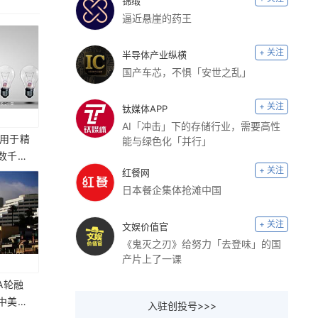
锦缎
逼近悬崖的药王
+ 关注
半导体产业纵横
国产车芯，不惧「安世之乱」
+ 关注
钛媒体APP
AI「冲击」下的存储行业，需要高性
应用于精
能与绿色化「并行」
数千万
+ 关注
红餐网
资
日本餐企集体抢滩中国
+ 关注
文娱价值官
《鬼灭之刃》给努力「去登味」的国
产片上了一课
A轮融
中美两
入驻创投号>>>