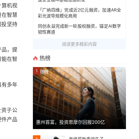
计算机视
「广纳四维」完成近2亿元融资，加速AR全
投在
智慧
彩光波导规模化商用
创投坚持
同创永益完成新一轮股权融资，锚定AI数字
韧性赛道
阅读更多精彩内容
产品，提
热榜
智能在智
1
具有多年
全资子公
硬件产品
惠州首富，投资思摩尔回报200亿
年终奖新贵诞生了