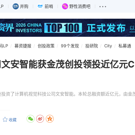
LP
并购
前哨
野性消费吧
码LP
募资捷报
创投政策
99个发现
投研院
City
私募通
司文安智能获金茂创投领投近亿元C
投投资了计算机视觉科技公司文安智能。本轮总融资额近亿元，由金
收藏