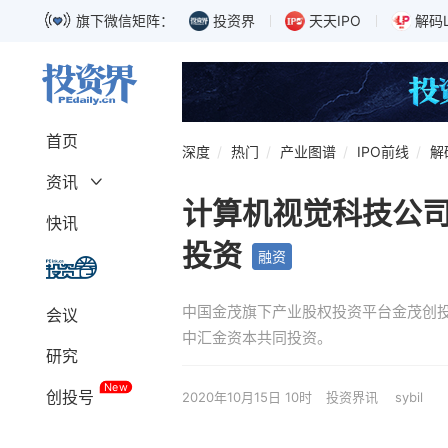
旗下微信矩阵：
投资界
天天IPO
解码
首页
深度
热门
产业图谱
IPO前线
解
资讯
计算机视觉科技公
深度
融资
快讯
募资
独角兽
投资
融资
上市
科创板
巨头
IPO
中国金茂旗下产业股权投资平台金茂创
会议
政策
解码LP
中汇金资本共同投资。
研究
New
创投号
2020年10月15日 10时
投资界讯
sybil