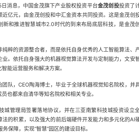
10月15日消息，中国金茂旗下产业股权投资平台
金茂创投
投资了
额近亿元，由金茂创投和中
汇金资本
共同投资。这是金茂创
创新和推进
智慧城
市2.0时代的到来布局底层科技，是金茂
非纯粹的资源整合者，而是依托自身优秀的人工智能算法、
企业。依托自身强大的机器视觉算法开发与定制能力，文安
化智能运营服务和解决方案。
始团队，CEO陶海博士，毕业于全球机器视觉知名院校，并
成员也都来自清华等知名院校和相关专业。
技城管理局签署落地协议，并在三亚南繁科技城投资设立
算法的积累，以及强大的前后端硬件开发能力和多元化的AI
营服务保障，实现“智慧”园区的建设目标。