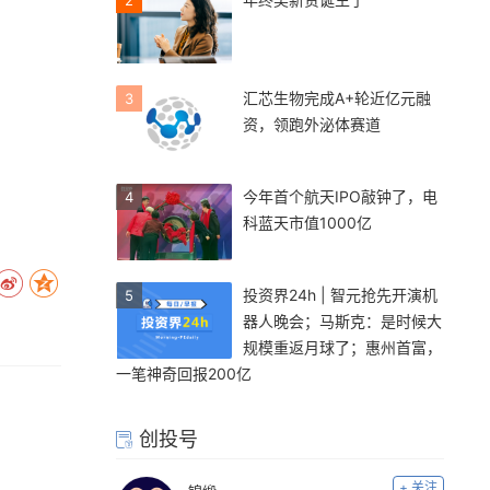
2
汇芯生物完成A+轮近亿元融
3
资，领跑外泌体赛道
今年首个航天IPO敲钟了，电
4
科蓝天市值1000亿
投资界24h | 智元抢先开演机
5
器人晚会；马斯克：是时候大
规模重返月球了；惠州首富，
一笔神奇回报200亿
创投号
+ 关注