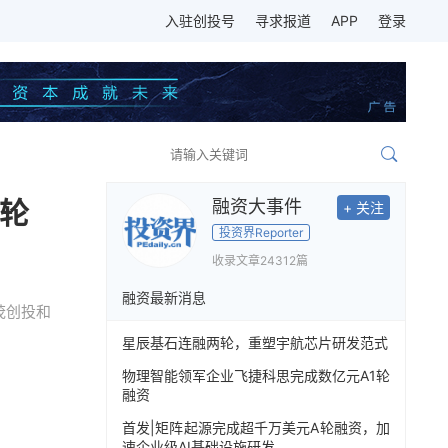
入驻创投号
寻求报道
APP
登录
轮
融资大事件
+ 关注
投资界Reporter
收录文章
24312篇
融资最新消息
茂创投和
星辰基石连融两轮，重塑宇航芯片研发范式
物理智能领军企业飞捷科思完成数亿元A1轮
融资
首发|矩阵起源完成超千万美元A轮融资，加
速企业级AI基础设施研发