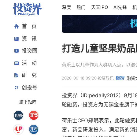
深度
热门
天天IPO
AI先锋
机
首 页
资 讯
打造儿童坚果奶品
投资圈
活 动
荷乐士以儿童作为人群切入点，以混
研 究
2020-09-18 09:20
·
投资界讯
融资
创投号
投资界（ID:pedaily2012）9
旗下矩阵
轮融资，投资方为无锡金投旗下
荷乐士CEO郑璐表示，此轮融
富，新品研发投入，满足新的消