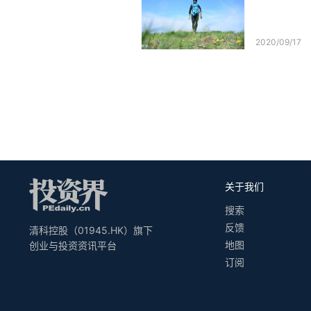
2020/09/17
关于我们
搜索
反馈
清科控股（01945.HK）旗下
地图
创业与投资资讯平台
订阅