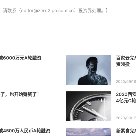
（editor@zero2ipo.com.cn）投资界处理。】
成6000万元A轮融资
百家云完成
资领投
2020/09/1
热了，也开始赚钱了！
2020西安未来
4亿元C
2020/09/1
成4500万人民币A轮融资
新素食完