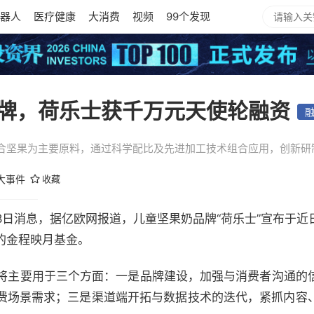
器人
医疗健康
大消费
视频
99个发现
牌，荷乐士获千万元天使轮融资
合坚果为主要原料，通过科学配比及先进加工技术组合应用，创新研制
大事件
收藏
月18日消息，据
亿欧网
报道，儿童坚果奶品牌“荷乐士”宣布于
的金程映月基金。
资将主要用于三个方面：一是品牌建设，加强与消费者沟通的
费场景需求；三是渠道端开拓与数据技术的迭代，紧抓内容