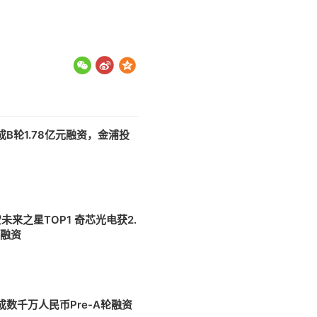
B轮1.78亿元融资，金浦投
8
之星TOP1 奇芯光电获2.
轮融资
7
成数千万人民币Pre-A轮融资