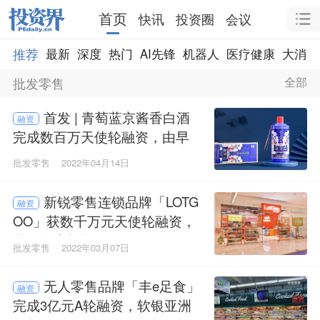
首页
快讯
投资圈
会议
推荐
最新
深度
热门
AI先锋
机器人
医疗健康
大消费
批发零售
全部
首发 | 青萄蓝京酱香白酒
融资
完成数百万天使轮融资，由早
行人创投独投
批发零售
2022年04月14日
新锐零售连锁品牌「LOTG
融资
OO」获数千万元天使轮融资，
鼎佑资本投资
批发零售
2022年03月07日
无人零售品牌「丰e足食」
融资
完成3亿元A轮融资，软银亚洲