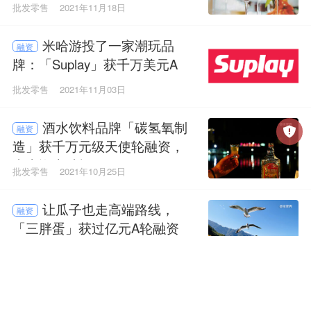
创投独家投资
批发零售
2021年11月18日
米哈游投了一家潮玩品
融资
牌：「Suplay」获千万美元A
+轮融资
批发零售
2021年11月03日
酒水饮料品牌「碳氢氧制
融资
造」获千万元级天使轮融资，
青山资本独投
批发零售
2021年10月25日
让瓜子也走高端路线，
融资
「三胖蛋」获过亿元A轮融资
批发零售
2021年10月19日
马来西亚华侨创业，即饮
融资
饮料品牌「有饮NOD」完成数