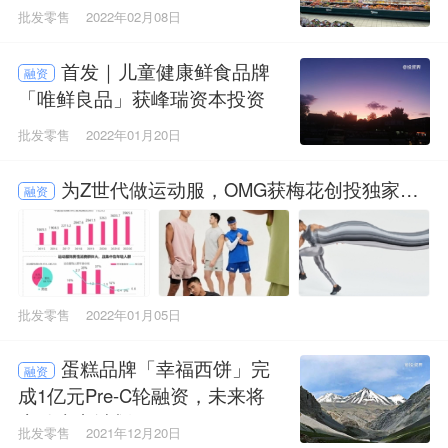
领投
批发零售
2022年02月08日
首发｜儿童健康鲜食品牌
融资
「唯鲜良品」获峰瑞资本投资
批发零售
2022年01月20日
为Z世代做运动服，OMG获梅花创投独家数
融资
千万元天使轮投资
批发零售
2022年01月05日
蛋糕品牌「幸福西饼」完
融资
成1亿元Pre-C轮融资，未来将
启动上市计划
批发零售
2021年12月20日