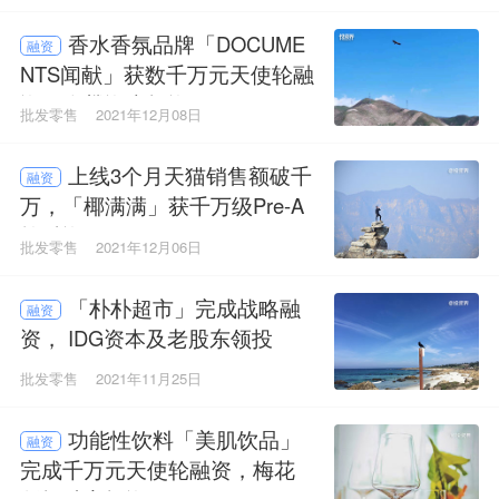
香水香氛品牌「DOCUME
融资
NTS闻献」获数千万元天使轮融
资，众麟资本投资
批发零售
2021年12月08日
上线3个月天猫销售额破千
融资
万，「椰满满」获千万级Pre-A
轮融资
批发零售
2021年12月06日
「朴朴超市」完成战略融
融资
资， IDG资本及老股东领投
批发零售
2021年11月25日
功能性饮料「美肌饮品」
融资
完成千万元天使轮融资，梅花