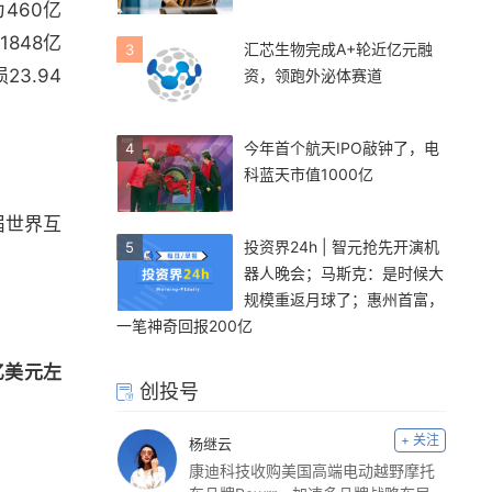
460亿
848亿
汇芯生物完成A+轮近亿元融
3
3.94
资，领跑外泌体赛道
今年首个航天IPO敲钟了，电
4
科蓝天市值1000亿
届世界互
投资界24h | 智元抢先开演机
5
器人晚会；马斯克：是时候大
规模重返月球了；惠州首富，
一笔神奇回报200亿
亿美元左
创投号
+ 关注
杨继云
康迪科技收购美国高端电动越野摩托