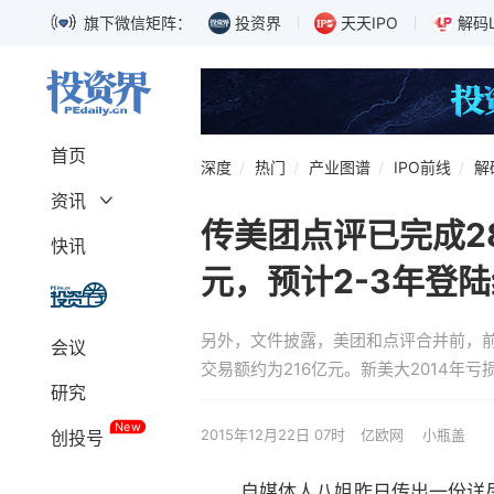
旗下微信矩阵：
投资界
天天IPO
解码
首页
深度
热门
产业图谱
IPO前线
解
资讯
传美团点评已完成28
深度
融资
快讯
募资
独角兽
元，预计2-3年登
上市
科创板
巨头
IPO
另外，文件披露，美团和点评合并前，前者
会议
政策
解码LP
交易额约为216亿元。新美大2014年亏损
研究
New
2015年12月22日 07时
亿欧网
小瓶盖
创投号
自媒体人八姐昨日传出一份详尽的