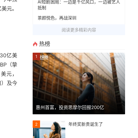
AI短剧困局：一边是千亿风口，一边被艺人
抵制
亿美元。
茶颜悦色，再战深圳
阅读更多精彩内容
热榜
资30亿美
1
BP（
挚
亿美元，
司）及
今
惠州首富，投资思摩尔回报200亿
年终奖新贵诞生了
2