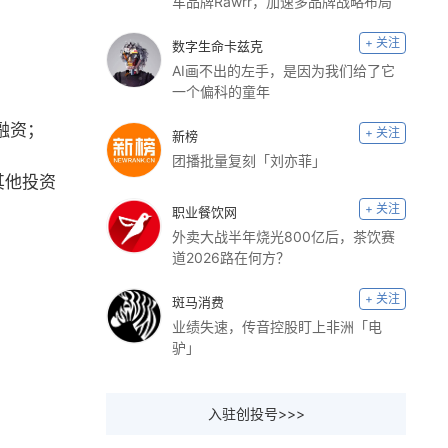
车品牌Rawrr，加速多品牌战略布局​
+ 关注
数字生命卡兹克
AI画不出的左手，是因为我们给了它
一个偏科的童年
融资；
+ 关注
新榜
团播批量复刻「刘亦菲」
其他投资
+ 关注
职业餐饮网
外卖大战半年烧光800亿后，茶饮赛
道2026路在何方？
+ 关注
斑马消费
业绩失速，传音控股盯上非洲「电
驴」
入驻创投号>>>