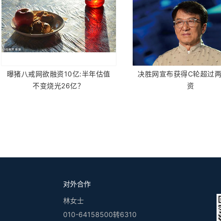
曝猪八戒网欲融资10亿:半年估值
决胜网宣布获得C轮超过
不变烧光26亿？
资
对外合作
林女士
010-64158500转6310