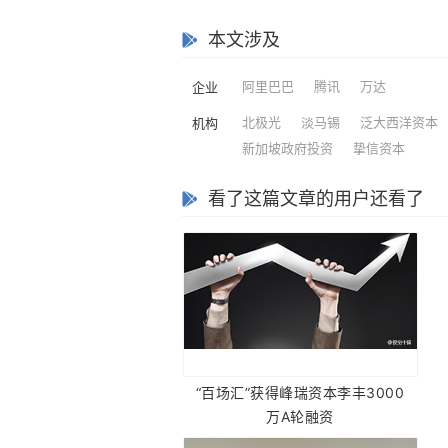
本文涉及
阿里巴巴
腾讯
万达
企业
北极光
淡马锡
泛大西洋资本
机构
新加坡政府投资
挚信资本
看了这篇文章的用户还看了
“百场汇”获得峰瑞资本李丰3000
万A轮融资