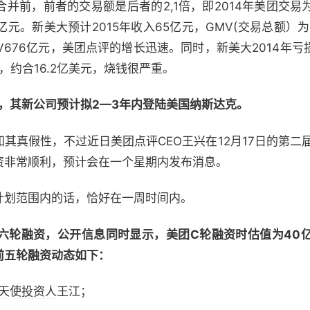
合并前，前者的交易额是后者的2,1倍，即2014年美团交易为
亿元。新美大预计2015年收入65亿元，GMV(交易总额）为1
V676亿元，美团点评的增长迅速。同时，新美大2014年亏损2
元，约合16.2亿美元，烧钱很严重。
利，其新公司预计拟2—3年内登陆美国纳斯达克。
真假性，不过近日美团点评CEO王兴在12月17日的第二
资非常顺利，预计会在一个星期内发布消息。
划范围内的话，恰好在一周时间内。
六轮融资，公开信息同时显示，美团C轮融资时估值为40
前五轮融资动态如下：
天使投资人
王江；