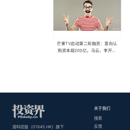
芒果TV启动第二轮融资：意向认
购资本超200亿，马云、李开复
都有兴趣？
关于我们
搜索
反馈
清科控股（01945.HK）旗下