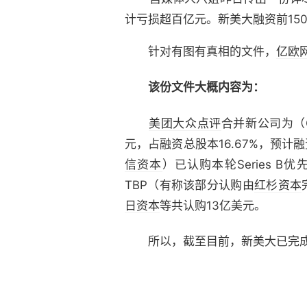
计亏损超百亿元。新美大融资前15
针对有图有真相的文件，
亿欧
该份文件大概内容为：
美团
大众点评
合并新公司为（Ch
元，占融资总股本16.67%，预计
信资本
）已认购本轮Series B
TBP（有称该部分认购由
红杉资本
日资本
等共认购13亿美元。
所以，截至目前，新美大已完成