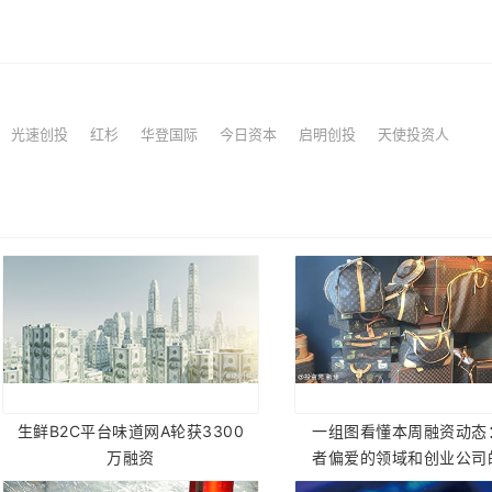
光速创投
红杉
华登国际
今日资本
启明创投
天使投资人
生鲜B2C平台味道网A轮获3300
一组图看懂本周融资动态
万融资
者偏爱的领域和创业公司