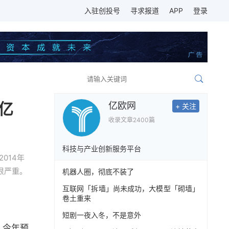
入驻创投号
寻求报道
APP
登录
亿
亿欧网
+ 关注
收录文章
2400篇
科技与产业创新服务平台
014年
钱很严重。
机器人圈，彻底不装了
互联网「拆墙」尚未成功，大模型「砌墙」
卷土重来
短剧一夜入冬，不是意外
，今年预