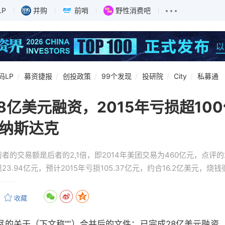
LP
并购
前哨
野性消费吧
码LP
募资捷报
创投政策
99个发现
投研院
City
私募通
亿美元融资，2015年亏损超100
陆纳斯达克
的交易额是后者的2,1倍，即2014年美团交易为460亿元，点评的2
23.94亿元，预计2015年亏损105.37亿元，约合16.2亿美元，烧
收藏
关于（下文称“”）合并后的文件：已完成28亿美元融资