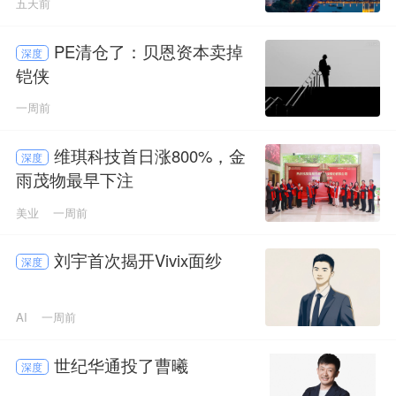
五天前
PE清仓了：贝恩资本卖掉
深度
铠侠
一周前
维琪科技首日涨800%，金
深度
雨茂物最早下注
美业
一周前
刘宇首次揭开Vivix面纱
深度
AI
一周前
世纪华通投了曹曦
深度