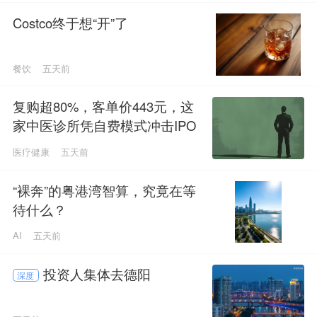
Costco终于想“开”了
餐饮
五天前
复购超80%，客单价443元，这
家中医诊所凭自费模式冲击IPO
医疗健康
五天前
“裸奔”的粤港湾智算，究竟在等
待什么？
AI
五天前
投资人集体去德阳
深度