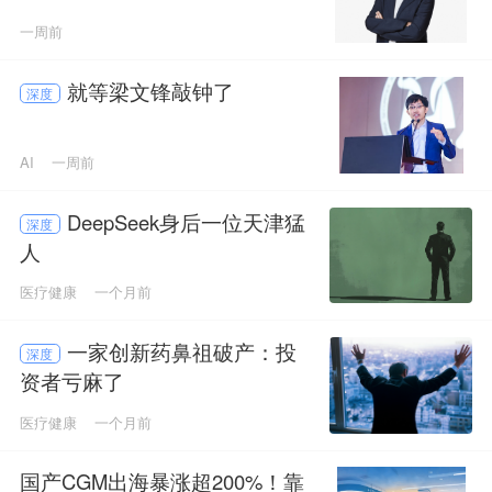
一周前
就等梁文锋敲钟了
深度
AI
一周前
DeepSeek身后一位天津猛
深度
人
医疗健康
一个月前
一家创新药鼻祖破产：投
深度
资者亏麻了
医疗健康
一个月前
国产CGM出海暴涨超200%！靠