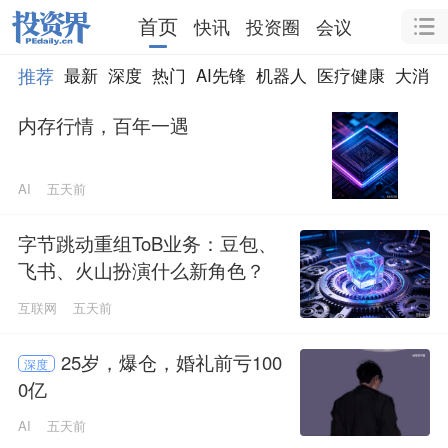
首页
快讯
投资圈
会议
推荐
最新
深度
热门
AI先锋
机器人
医疗健康
大消费
内存行情，百年一遇
AI
五天前
字节跳动重组ToB业务：豆包、
飞书、火山扮演什么新角色？
互联网
五天前
25岁，爆仓，婚礼前亏100
深度
0亿
AI
五天前