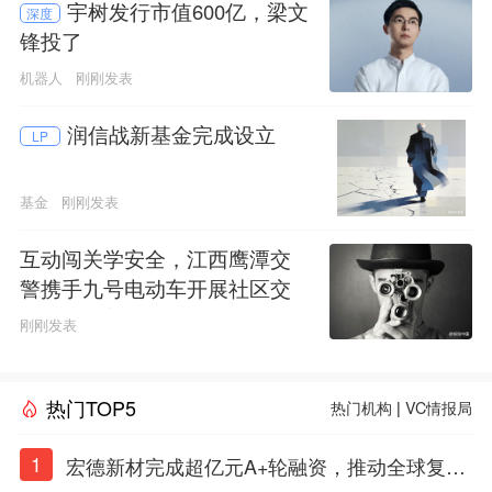
宇树发行市值600亿，梁文
深度
锋投了
机器人
刚刚发表
润信战新基金完成设立
LP
基金
刚刚发表
互动闯关学安全，江西鹰潭交
警携手九号电动车开展社区交
通安全科普活动
刚刚发表
热门TOP5
热门机构
|
VC情报局
1
宏德新材完成超亿元A+轮融资，推动全球复合