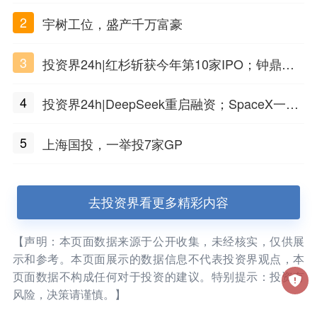
材料工程化应用
2
宇树工位，盛产千万富豪
3
投资界24h|红杉斩获今年第10家IPO；钟鼎投
出一个千亿IPO；SpaceX腰斩，马斯克财富缩
4
投资界24h|DeepSeek重启融资；SpaceX一夜
水
市值蒸发1.5万亿；上海国投，一举投7家GP
5
上海国投，一举投7家GP
去投资界看更多精彩内容
【声明：本页面数据来源于公开收集，未经核实，仅供展
示和参考。本页面展示的数据信息不代表投资界观点，本
页面数据不构成任何对于投资的建议。特别提示：投资有
风险，决策请谨慎。】